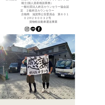
能士(個人資産相談業務）
一般社団法人終活カウンセラー協会認
定 ２級終活カウンセラー
古物商 滋賀県公安委員会 第６０１
０２H２９００３２号
貨物軽自動車運送事業