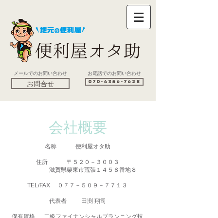
メールで
のお問い合わせ
お電話でのお問い合わせ
お問合せ
070-4356-7628
会社概要
名称 便利屋オタ助
住所 〒５２０－３００３
滋賀県栗東市荒張１４５８番地８
TEL/FAX ０７７－５０９－７７１３
代表者 田渕 翔司
​保有資格 二級ファイナンシャルプランニング技